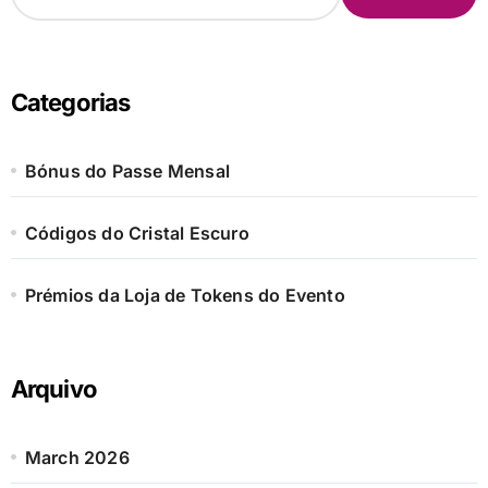
a
r
c
h
Categorias
f
o
r
Bónus do Passe Mensal
:
Códigos do Cristal Escuro
Prémios da Loja de Tokens do Evento
Arquivo
March 2026