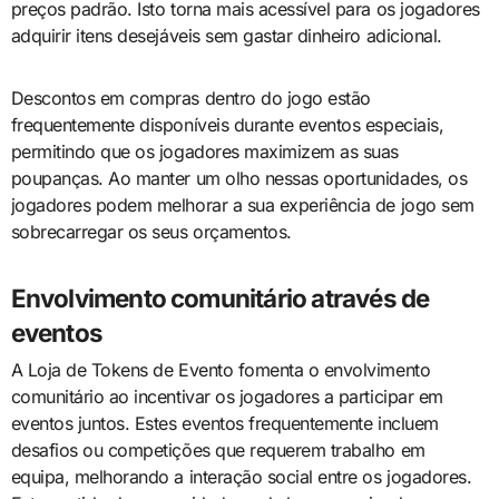
preços padrão. Isto torna mais acessível para os jogadores
adquirir itens desejáveis sem gastar dinheiro adicional.
Descontos em compras dentro do jogo estão
frequentemente disponíveis durante eventos especiais,
permitindo que os jogadores maximizem as suas
poupanças. Ao manter um olho nessas oportunidades, os
jogadores podem melhorar a sua experiência de jogo sem
sobrecarregar os seus orçamentos.
Envolvimento comunitário através de
eventos
A Loja de Tokens de Evento fomenta o envolvimento
comunitário ao incentivar os jogadores a participar em
eventos juntos. Estes eventos frequentemente incluem
desafios ou competições que requerem trabalho em
equipa, melhorando a interação social entre os jogadores.