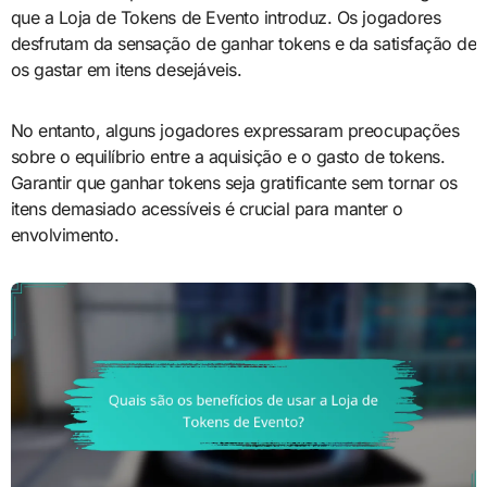
que a Loja de Tokens de Evento introduz. Os jogadores
desfrutam da sensação de ganhar tokens e da satisfação de
os gastar em itens desejáveis.
No entanto, alguns jogadores expressaram preocupações
sobre o equilíbrio entre a aquisição e o gasto de tokens.
Garantir que ganhar tokens seja gratificante sem tornar os
itens demasiado acessíveis é crucial para manter o
envolvimento.