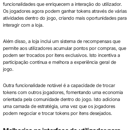
funcionalidades que enriquecem a interação do utilizador.
Os jogadores agora podem ganhar tokens através de várias
atividades dentro do jogo, criando mais oportunidades para
interagir com a loja.
Além disso, a loja inclui um sistema de recompensas que
permite aos utilizadores acumular pontos por compras, que
podem ser trocados por itens exclusivos. Isto incentiva a
participação contínua e melhora a experiência geral de
jogo.
Outra funcionalidade notável é a capacidade de trocar
tokens com outros jogadores, fomentando uma economia
orientada pela comunidade dentro do jogo. Isto adiciona
uma camada de estratégia, uma vez que os jogadores
podem negociar e trocar tokens por itens desejados.