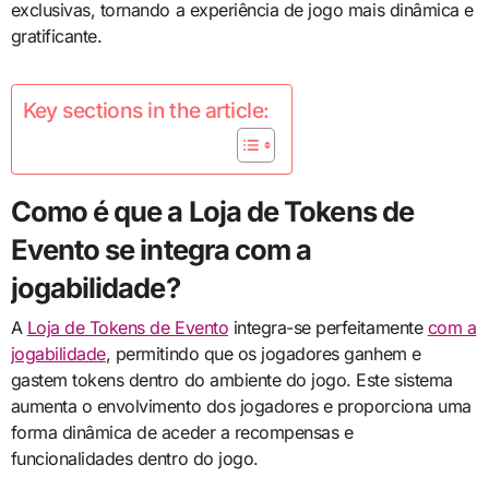
exclusivas, tornando a experiência de jogo mais dinâmica e
gratificante.
Key sections in the article:
Como é que a Loja de Tokens de
Evento se integra com a
jogabilidade?
A
Loja de Tokens de Evento
integra-se perfeitamente
com a
jogabilidade
, permitindo que os jogadores ganhem e
gastem tokens dentro do ambiente do jogo. Este sistema
aumenta o envolvimento dos jogadores e proporciona uma
forma dinâmica de aceder a recompensas e
funcionalidades dentro do jogo.