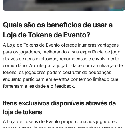
Quais são os benefícios de usar a
Loja de Tokens de Evento?
A Loja de Tokens de Evento oferece inúmeras vantagens
para os jogadores, melhorando a sua experiência de jogo
através de itens exclusivos, recompensas e envolvimento
comunitário. Ao integrar a jogabilidade com a utilização de
tokens, os jogadores podem desfrutar de poupanças
enquanto participam em eventos por tempo limitado que
fomentam a lealdade e o feedback.
Itens exclusivos disponíveis através da
loja de tokens
A Loja de Tokens de Evento proporciona aos jogadores