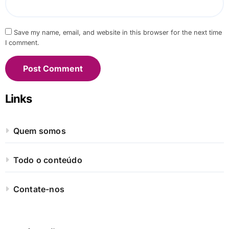
Save my name, email, and website in this browser for the next time
I comment.
Links
Quem somos
Todo o conteúdo
Contate-nos