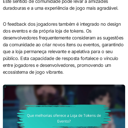
Este sentido de comunidade pode levar a amizades
duradouras e a uma experiência de jogo mais agradável.
O feedback dos jogadores também é integrado no design
dos eventos e da própria loja de tokens. Os
desenvolvedores frequentemente consideram as sugestões
da comunidade ao criar novos itens ou eventos, garantindo
que a loja permaneça relevante e apelativa para o seu
público. Esta capacidade de resposta fortalece o vínculo
entre jogadores e desenvolvedores, promovendo um
ecossistema de jogo vibrante.