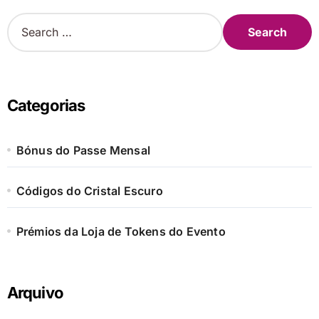
S
e
a
r
c
h
Categorias
f
o
r
Bónus do Passe Mensal
:
Códigos do Cristal Escuro
Prémios da Loja de Tokens do Evento
Arquivo