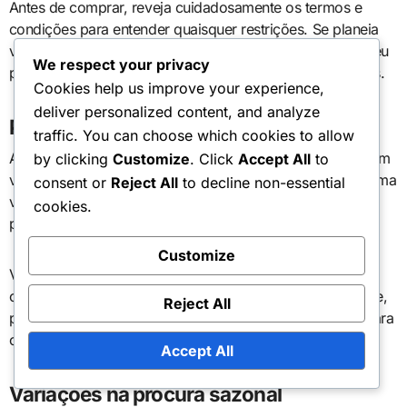
Antes de comprar, reveja cuidadosamente os termos e
condições para entender quaisquer restrições. Se planeia
visitar durante períodos de pico, assegure-se de que o seu
We respect your privacy
passe permite acesso nessas datas para evitar desilusões.
Cookies help us improve your experience,
deliver personalized content, and analyze
Políticas de cancelamento
traffic. You can choose which cookies to allow
As políticas de cancelamento para passes sazonais podem
by clicking
Customize
. Click
Accept All
to
variar amplamente, e muitos não permitem reembolsos uma
consent or
Reject All
to decline non-essential
vez comprados. Isso pode levar a frustrações se os seus
cookies.
planos mudarem inesperadamente.
Customize
Verifique sempre a política de cancelamento antes de
comprar. Se você acha que pode precisar de flexibilidade,
Reject All
procure passes que ofereçam um período de carência para
cancelamentos ou alterações aos seus planos.
Accept All
Variações na procura sazonal