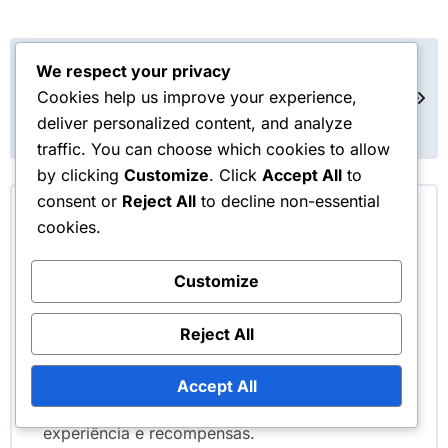
Post
Loja de Tokens de
Loja de Tokens de
We respect your privacy
Evento: Dicas de
Evento: Estrutura de
navigation
Cookies help us improve your experience,
Segurança, Segurança
Preços, Análise de
da Conta, Riscos de
Custos, Comparação
deliver personalized content, and analyze
Phishing
de Valor
traffic. You can choose which cookies to allow
by clicking
Customize
. Click
Accept All
to
consent or
Reject All
to decline non-essential
By
Lila Ashford
cookies.
Uma jogadora e escritora apaixonada, Lila
mergulha fundo no mundo de Tower of Fantasy,
Customize
partilhando informações sobre códigos de
resgate, bónus de passe mensal e prémios da
Reject All
loja de tokens de eventos. Com um talento para
descobrir tesouros escondidos no jogo, ela
Accept All
ajuda outros jogadores a maximizar a sua
experiência e recompensas.