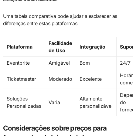
Uma tabela comparativa pode ajudar a esclarecer as
diferenças entre estas plataformas:
Facilidade
Plataforma
Integração
Supor
de Uso
Eventbrite
Amigável
Bom
24/7
Horári
Ticketmaster
Moderado
Excelente
comerc
Depen
Soluções
Altamente
Varia
do
Personalizadas
personalizável
fornec
Considerações sobre preços para